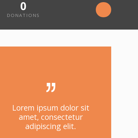
0
DONATIONS
Lorem ipsum dolor sit
amet, consectetur
adipiscing elit.