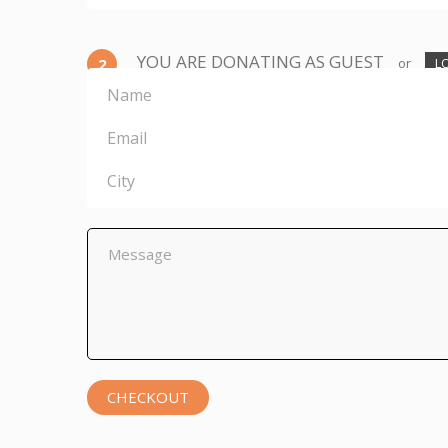
YOU ARE DONATING AS GUEST
2
or
L
CHECKOUT